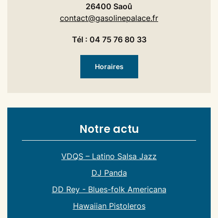
26400 Saoû
contact@gasolinepalace.fr
Tél : 04 75 76 80 33
Horaires
Notre actu
VDQS – Latino Salsa Jazz
DJ Panda
DD Rey - Blues-folk Americana
Hawaiian Pistoleros