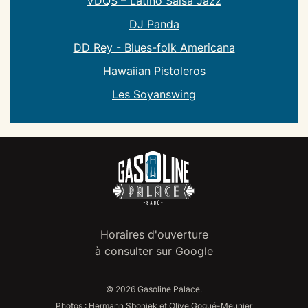
VDQS – Latino Salsa Jazz
DJ Panda
DD Rey - Blues-folk Americana
Hawaiian Pistoleros
Les Soyanswing
Horaires d'ouverture
à consulter sur Google
© 2026
Gasoline Palace.
Photos : Hermann Sboniek et Olive Gogué-Meunier