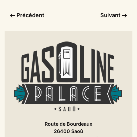
Précédent
Suivant
Route de Bourdeaux
26400 Saoû