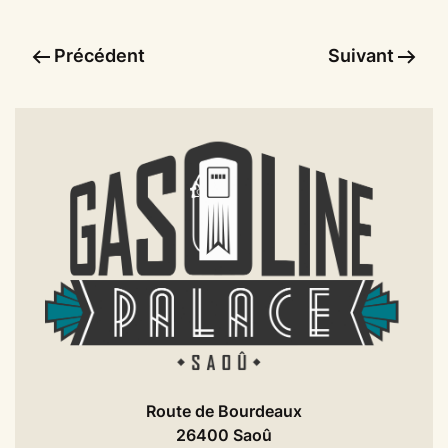
Précédent
Suivant
Route de Bourdeaux
26400 Saoû