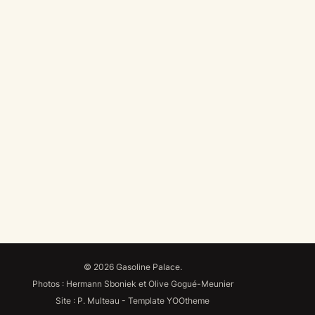
© 2026
Gasoline Palace.
Photos : Hermann Sboniek et Olive Gogué-Meunier
Site : P. Multeau - Template YOOtheme